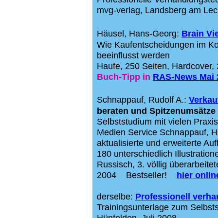
mvg-verlag, Landsberg am Lech
Häusel, Hans-Georg:
Brain Vi
Wie Kaufentscheidungen im Kop
beeinflusst werden
Haufe, 250 Seiten, Hardcover,
Buch-Tipp in
RAS-News Mai 
Schnappauf, Rudolf A.:
Verkau
beraten und Spitzenumsätze 
Selbststudium mit vielen Prax
Medien Service Schnappauf, Hün
aktualisierte und erweiterte Au
180 unterschiedlich Illustratio
Russisch, 3.
völlig überarbeite
2004 Bestseller!
hier onli
derselbe:
Professionell verha
Trainingsunterlage zum Selbst
Hünfelden, Juli 2008,