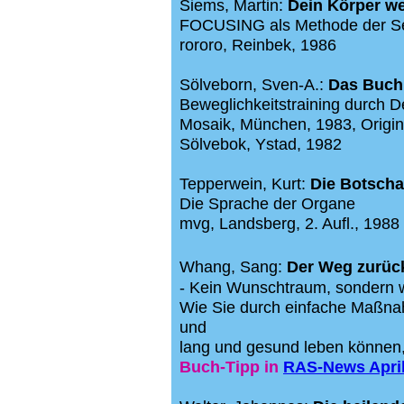
Siems, Martin:
Dein Körper we
FOCUSING als Methode der Selb
rororo, Reinbek, 1986
Sölveborn, Sven-A.:
Das Buch
Beweglichkeitstraining durch 
Mosaik, München, 1983,
Origi
Sölvebok, Ystad, 1982
Tepperwein, Kurt:
Die Botscha
Die Sprache der Organe
mvg, Landsberg, 2. Aufl., 1988
Whang, Sang:
Der Weg zurück
- Kein Wunschtraum, sondern w
Wie Sie durch einfache Maßn
und
lang und gesund leben können,
Buch-Tipp
in
RAS-News April