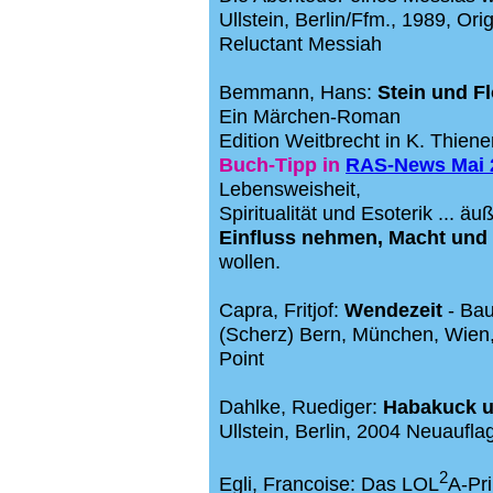
Ullstein, Berlin/Ffm., 1989,
Ori
Reluctant Messiah
Bemmann, Hans:
Stein und Fl
Ein Märchen-Roman
Edition Weitbrecht in K. Thien
Buch-Tipp
in
RAS-News Mai 
Lebensweisheit,
Spiritualität und Esoterik ... äuß
Einfluss nehmen, Macht und
wollen.
Capra, Fritjof:
Wendezeit
- Bau
(Scherz) Bern, München, Wien
Point
Dahlke, Ruediger:
Habakuck u
Ullstein, Berlin, 2004 Neuaufla
2
Egli, Francoise: Das LOL
A-Pr