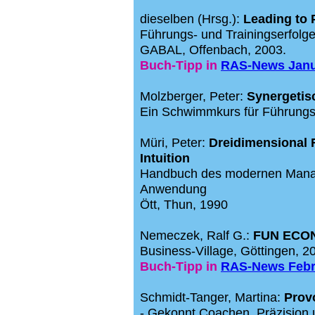
dieselben (Hrsg.):
Leading to
Führungs- und Trainingserfolg
GABAL, Offenbach, 2003.
Buch-Tipp in
RAS-News Janu
Molzberger, Peter:
Synergeti
Ein Schwimmkurs für Führungsk
Müri, Peter:
Dreidimensional 
Intuition
Handbuch des modernen Manag
Anwendung
Ött, Thun, 1990
Nemeczek, Ralf G.
:
FUN ECON
Business-Village, Göttingen,
20
Buch-Tipp in
RAS-News Febr
Schmidt-Tanger,
Martina:
Prov
- Gekonnt Coachen. Präzision 