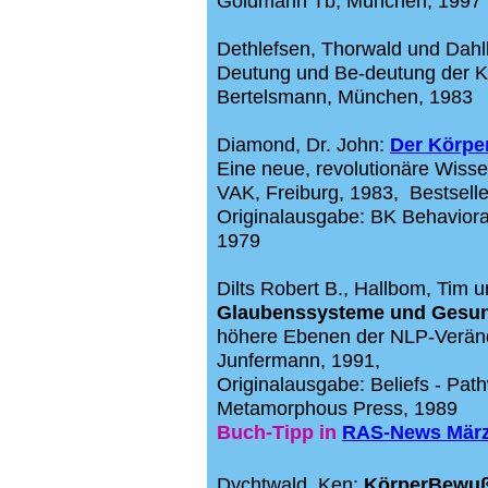
Goldmann Tb, München, 1997
Dethlefsen, Thorwald und Dahl
Deutung und Be-deutung der Kr
Bertelsmann, München, 1983
Diamond, Dr. John:
Der Körper
Eine neue, revolutionäre Wisse
VAK, Freiburg, 1983,
Bestsell
Originalausgabe: BK Behavioral
1979
Dilts Robert B., Hallbom, Tim 
Glaubenssysteme und Gesun
höhere Ebenen der NLP-Verän
Junfermann, 1991,
Originalausgabe: Beliefs - Pat
Metamorphous Press, 1989
Buch-Tipp in
RAS-News März
Dychtwald, Ken:
KörperBewuß