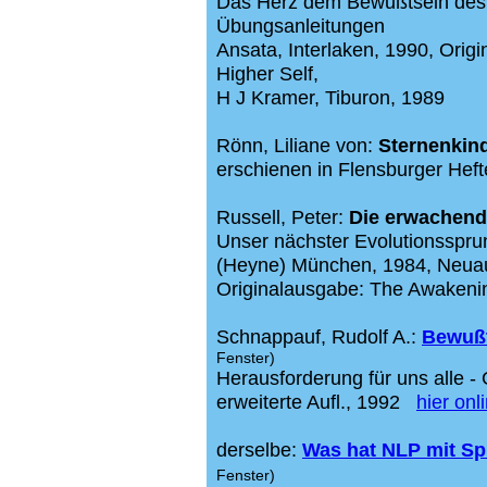
Das Herz dem Bewußtsein des L
Übungsanleitungen
Ansata, Interlaken, 1990,
Orig
Higher Self,
H J Kramer, Tiburon, 1989
Rönn, Liliane von:
Sternenkin
erschienen in Flensburger Hefte
Russell, Peter:
Die erwachend
Unser nächster Evolutionsspru
(Heyne) München, 1984, Neuau
Originalausgabe:
The Awakenin
Schnappauf, Rudolf A.:
Bewußt
Fenster)
Herausforderung für uns alle - 
erweiterte Aufl., 1992
hier onl
derselbe:
Was hat NLP mit Spir
Fenster)