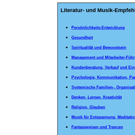
Literatur- und Musik-E
>150 Bücher &
Persönlichkeits-Entwicklung
Gesundheit
Spiritualität und Bewusstsein
Management und Mitarbeiter-Füh
Kundenberatung, Verkauf
und Ein
Psychologie, Kommunikation, Par
Systemische Familien-, Organisat
Denken, Lernen, Kreativität
Religion, Glauben
Musik für Entspannung, Meditati
Fantasiereisen und Trancen