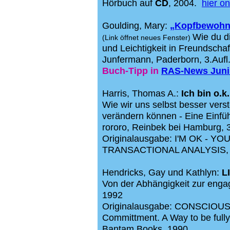
Hörbuch auf
CD
, 2004.
hier o
Goulding, Mary:
„Kopfbewohne
Wie du d
(Link öffnet neues Fenster)
und Leichtigkeit in Freundscha
Junfermann, Paderborn, 3.Aufl
Buch-Tipp in
RAS-News Juni
Harris, Thomas A.:
Ich bin o.k.
Wie wir uns selbst besser vers
verändern können - Eine Einfüh
rororo, Reinbek bei Hamburg, 
Originalausgabe: I'M OK - 
TRANSACTIONAL ANALYSIS, H
Hendricks, Gay und Kathlyn:
L
Von der Abhängigkeit zur enga
1992
Originalausgabe: CONSCIOUS 
Committment. A Way to be fully
Bantam Books, 1990