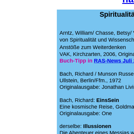
Spirituali
Arntz, William/ Chasse, Betsy/
von Spiritualität und Wissensc
Anstöße
zum Weiterdenken
VAK, Kirchzarten, 2006,
Origin
Buch-Tipp
in
RAS-News Juli 
Bach, Richard / Munson Russel
Ullstein, Berlin/Ffm., 1972
Originalausgabe:
Jonathan Liv
Bach, Richard:
EinsSein
Eine kosmische Reise, Goldm
Originalausgabe: One
derselbe:
Illussionen
Die Abenteuer eines Messias w