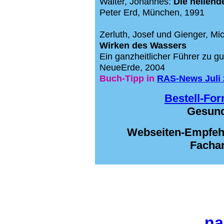
Walter, Johannes:
Die heilend
Peter Erd, München, 1991
Zerluth, Josef und Gienger, Mi
Wirken des Wassers
Ein ganzheitlicher Führer zu gu
NeueErde, 2004
Buch-Tipp
in
RAS-News Juli 
Bestell-For
Gesund
Webseiten-Empfeh
Fachar
na