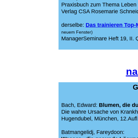
Praxisbuch zum Thema Leben 
Verlag CSA Rosemarie Schneide
derselbe:
Das trainieren Top
neuem Fenster
)
ManagerSeminare Heft 19, II. Q
na
G
Bach, Edward:
Blumen, die du
Die wahre Ursache von Krankhe
Hugendubel, München, 12.Aufl
Batmangelidj, Fareydoon: