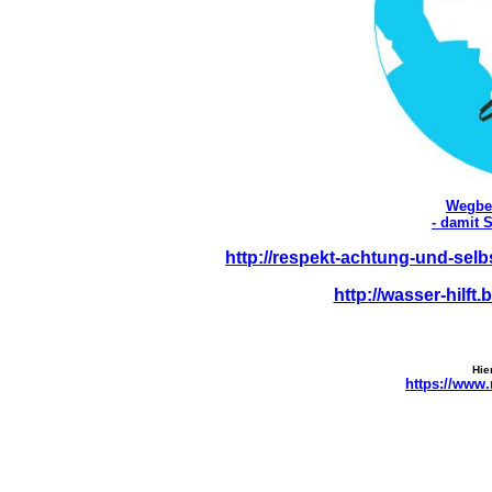
Wegbes
- damit S
http://respekt-achtung-und-selb
http://wasser-hilft
Hie
https://www.